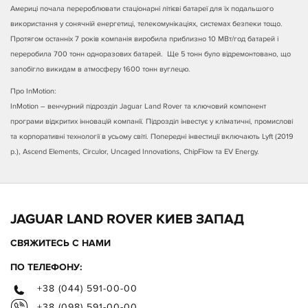
Америці почала перероблювати стаціонарні літієві батареї для їх подальшого
використання у сонячній енергетиці, телекомунікаціях, системах безпеки тощо.
Протягом останніх 7 років компанія виробила приблизно 10 МВт/год батарей і
переробила 700 тонн одноразових батарей. Ще 5 тонн було відремонтовано, що
запобігло викидам в атмосферу 1600 тонн вуглецю.
Про InMotion:
InMotion – венчурний підрозділ Jaguar Land Rover та ключовий компонент
програми відкритих інновацій компанії. Підрозділ інвестує у кліматичні, промислові
та корпоративні технології в усьому світі. Попередні інвестиції включають Lyft (2019
р.), Ascend Elements, Circulor, Uncaged Innovations, ChipFlow та EV Energy.
JAGUAR LAND ROVER КИЕВ ЗАПАД
СВЯЖИТЕСЬ С НАМИ
ПО ТЕЛЕФОНУ:
+38 (044) 591-00-00
+38 (098) 591-00-00