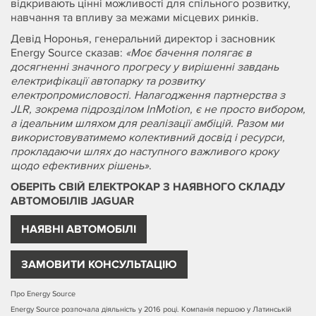
відкривають цінні можливості для спільного розвитку,
навчання та впливу за межами місцевих ринків.
Девід Норонья, генеральний директор і засновник
Energy Source сказав:
«Моє бачення полягає в
досягненні значного прогресу у вирішенні завдань
електрифікації автопарку та розвитку
електропромисловості. Налагодження партнерства з
JLR, зокрема підрозділом InMotion, є не просто вибором,
а ідеальним шляхом для реалізації амбіцій. Разом ми
використовуватимемо колективний досвід і ресурси,
прокладаючи шлях до наступного важливого кроку
щодо ефективних рішень»
.
ОБЕРІТЬ СВІЙ ЕЛЕКТРОКАР З НАЯВНОГО СКЛАДУ
АВТОМОБІЛІВ JAGUAR
НАЯВНІ АВТОМОБІЛІ
ЗАМОВИТИ КОНСУЛЬТАЦІЮ
Про Energy Source
Energy Source розпочала діяльність у 2016 році. Компанія першою у Латинській