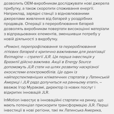
дозволить OEM-виробникам досліджувати нові джерела
прибутку, а також скоротити споживання енергії.
Наприклад, зарядні станції з відновлюваними
джерелами живлення від батарей у роздрібних
продавців. Операції з перероблювання батарей
дозволять виробникам повертати високоцінні матеріали
з відпрацьованих елементів, зменшивши потребу у
новій діяльності з видобутку.
«Ремонт, перепрофілювання та перероблювання
літієвих батарей є критично важливими для реалізації
Reimagine – стратегії JLR. Ця перша інвестиція у
Бразилії дійсно важлива. Акції в Energy Source
допоможуть JLR стати на шлях розвитку наскрізної
екосистеми електромобілів. Це один із
найперспективніших кліматичних стартапів у Латинській
Америці і JLR радо долучиться на ранньому етапі»
, –
вважає Ігор Муракамі, директор із нових послуг і
відкритих інновацій JLR.
InMotion інвестує в інноваційні стартапи на ринку, що
мають потенціал прискорити трансформацію JLR. Перші
інвестиції в нові регіони, такі як Латинська Америка,