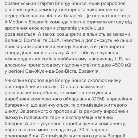
бразильський стартап Energy Source, який розробляє
рішення щодо ремонту, повторного використання та
перероблювання літієвих батарей. Це перша інвестиція
InMotion у Бразилії: команда прагне отримати вигоду від
зростання екосистеми стартапів у країні, що
розвивається. А також розширити діяльність за межами
Великої Британії та США. Інвестиції допоможуть не лише
прискорити зростання Energy Source, а й розширити
сферу діяльності стартапу. А це – обслуговування
міжнародних клієнтів у майбутньому, наприклад JLR, на
власному промисловому підприємстві площею 4500 м2
у регіоні Сан-Жуан-да-Боа-Віста, Бразилія.
Унікальна пропозиція Energy Source охоплює низку
поствиробничих послуг. Стартап займається
розв’язанням проблем, з якими зіштовхуються
виробники комплектного обладнання (OEM): управління
батареями, що закінчуються, та оптимізація життєвого
циклу. За допомогою пропозиції із ремонту виробники
зможуть подовжити термін експлуатації наявних
батарей. А це – усунення потреби заміни компоненту,
вартість якого може складати до 70 % вартості
електромобіля. Оптимізація життєвого циклу батарей