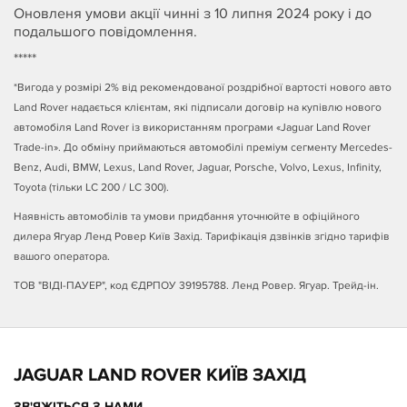
Оновленя умови акції чинні з 10 липня 2024 року і до
подальшого повідомлення.
*****
*Вигода у розмірі 2% від рекомендованої роздрібної вартості нового авто
Land Rover надається клієнтам, які підписали договір на купівлю нового
автомобіля Land Rover із використанням програми «Jaguar Land Rover
Trade-in». До обміну приймаються автомобілі преміум сегменту Mercedes-
Benz, Audi, BMW, Lexus, Land Rover, Jaguar, Porsche, Volvo, Lexus, Infinity,
Toyota (тільки LC 200 / LC 300).
Наявність автомобілів та умови придбання уточнюйте в офіційного
дилера Ягуар Ленд Ровер Київ Захід. Тарифікація дзвінків згідно тарифів
вашого оператора.
ТОВ "ВІДІ-ПАУЕР", код ЄДРПОУ 39195788. Ленд Ровер. Ягуар. Трейд-ін.
JAGUAR LAND ROVER КИЇВ ЗАХІД
ЗВ'ЯЖІТЬСЯ З НАМИ