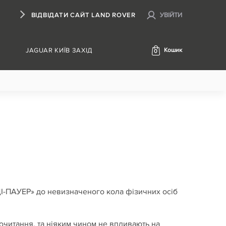
ВІДВІДАТИ САЙТ LAND ROVER
УВІЙТИ
JAGUAR КИЇВ ЗАХІД
Кошик
0
ПАУЕР» до невизначеного кола фізичних осіб
рочитання, та ніяким чином не впливають на