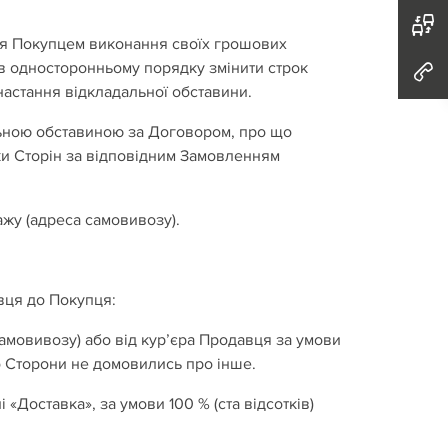
ння Покупцем виконання своїх грошових
в односторонньому порядку змінити строк
астання відкладальної обставини.
льною обставиною за Договором, про що
ки Сторін за відповідним Замовленням
жу (адреса самовивозу).
вця до Покупця:
самовивозу) або від кур’єра Продавця за умови
о Сторони не домовились про інше.
і «Доставка», за умови 100 % (ста відсотків)