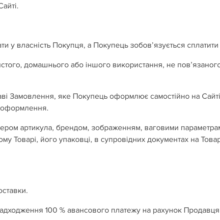
айті.
ати у власність Покупця, а Покупець зобов’язується сплатити
бистого, домашнього або іншого використання, не пов’язано
аві Замовлення, яке Покупець оформлює самостійно на Сайті
о оформлення.
мером артикула, брендом, зображенням, ваговими параметрам
ому Товарі, його упаковці, в супровідних документах на Тов
оставки.
надходження 100 % авансового платежу на рахунок Продавця