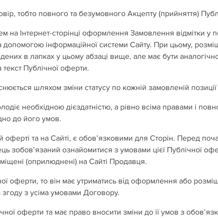
вір, тобто повного та безумовного Акцепту (прийняття) Публ
пцем на Інтернет-сторінці оформлення Замовлення відмітки у 
опомогою інформаційної системи Сайту. При цьому, розміще
дених в лапках у цьому абзаці вище, але має бути аналогічно
а текст Публічної оферти.
юється шляхом зміни статусу по кожній замовленій позиції 
олодіє необхідною дієздатністю, а рівно всіма правами і пов
дно до його умов.
ій оферті та на Сайті, є обов’язковими для Сторін. Перед поча
 зобов’язаний ознайомитися з умовами цієї Публічної оферт
міщені (оприлюднені) на Сайті Продавця.
ної оферти, то він має утриматись від оформлення або розм
а згоду з усіма умовами Договору.
чної оферти та має право вносити зміни до її умов з обов’