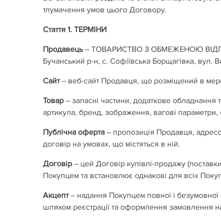
тлумачення умов цього Договору.
Стаття 1. ТЕРМІНИ
Продавець
– ТОВАРИСТВО З ОБМЕЖЕНОЮ ВІДПОВІД
Бучанський р-н, с. Софіївська Борщагівка, вул. В
Сайт
– веб-сайт Продавця, що розміщений в мере
Товар
– запасні частини, додаткове обладнання 
артикула, бренд, зображення, вагові параметри, 
Публічна оферта
– пропозиція Продавця, адресов
договір на умовах, що містяться в ній.
Договір
– цей Договір купівлі-продажу (поставк
Покупцем та встановлює однакові для всіх Покуп
Акцепт
– надання Покупцем повної і безумовної
шляхом реєстрації та оформлення замовлення на