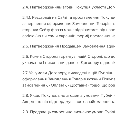
2.4. Підтвердженням згоди Покупця укласти Дого
2.4.1. Реєстрації на Сайті та проставлення Поку
завершення оформлення Замовлення Товарів за д
сторінки Сайту фраза може відрізнятися від наве
собою (на тій самій екранній формі) посилання н
2.5. Підтвердження Продавцем Замовлення здійсн
2.6. Кожна Сторона гарантує іншій Стороні, що в
укладання і виконання даного Договору відпові
2.7. Усі умови Договору, викладені в цій Публічн
оформлення Замовлення Товарів кожний Покупець
замовлення», «Оплата», «Доставка» тощо, що роз
2.8. Якщо Покупець не згоден з умовами Публіч
Акцепт, то він підтверджує своє ознайомлення т
2.9. Продавець самостійно визначає умови Публі