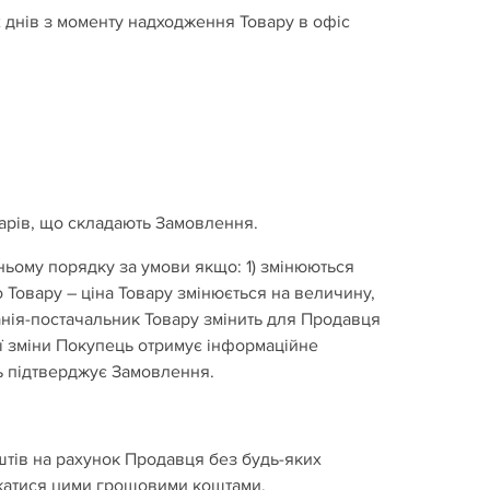
х днів з моменту надходження Товару в офіс
варів, що складають Замовлення.
ьому порядку за умови якщо: 1) змінюються
о Товару – ціна Товару змінюється на величину,
панія-постачальник Товару змінить для Продавця
ої зміни Покупець отримує інформаційне
ць підтверджує Замовлення.
тів на рахунок Продавця без будь-яких
жатися цими грошовими коштами.