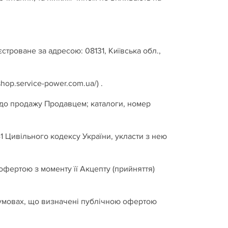
ване за адресою: 08131, Київська обл.,
/shop.service-power.com.ua/
) .
 до продажу Продавцем; каталоги, номер
1 Цивільного кодексу України, укласти з нею
офертою з моменту її Акцепту (прийняття)
 умовах, що визначені публічною офертою