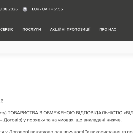
8.08.2026
EUR / UAH =
51.55
СЕРВІС
ПОСЛУГИ
АКЦІЙНІ ПРОПОЗИЦІЇ
ПРО НАС
26
оферту) ТОВАРИСТВА З ОБМЕЖЕНОЮ ВІДПОВІДАЛЬНІСТЮ «ВІДІ-
– Договір) у порядку та на умовах, що викладені нижче.
ся у Договорі винятково для зручності їх використання та п