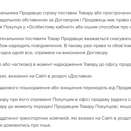
стачальника Продавцю строку поставки Товару або простроче
ладальною обставиною за Договором і Продавець має право 
 Покупця у «Особистому кабінеті» або іншим способом про н
постачальника поставити Товар Продавцю вважається скасува
ом надходить повідомлення. В такому разі права та обов’яз
 одна одній все, отримане на виконання Договору.
ю або частково) в момент надходження Товару до офісу прода
ах, вказаних на Сайті в розділі «Доставка».
випадкового пошкодження або знищення переходять від Прода
овару при його отриманні Покупцем в офісі продажу (адреса 
Товару до моменту передачі Продавцем Товару Покупцеві, якщ
дділенні транспортних компаній, які вказані на Сайті в розділ
не домовились про інше.