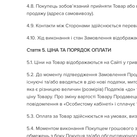
4.8. Покупець зобов’язаний прийняти Товар або 
продажу (адреса самовивозу).
4.9. Контакти між Сторонами здійснюється пер
4.10. Хід виконання і стан Замовлення відобража
Стаття 5. ЦІНА ТА ПОРЯДОК ОПЛАТИ
5.1. Ціни на Товар відображаються на Сайті у гр
5.2. До моменту підтвердження Замовлення Прод
існуючі та/або вводяться в дію нові податки, ми
яка є різницею величин (розмірів) Податків «до»
ціну Товару. Про зміну вартості Товару Продаве
повідомлення в «Особистому кабінеті» і сплачує 
5.3. Оплата за Товар здійснюється на умовах, ви
5.4. Моментом виконання Покупцем грошового з
обмежень з боку Покупця та/або обслуговуючог