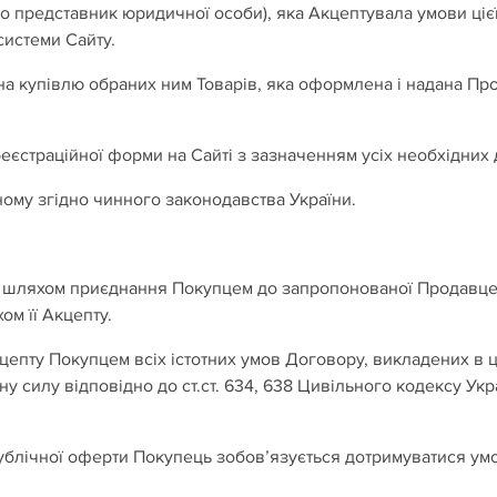
бо представник юридичної особи), яка Акцептувала умови цієї
истеми Сайту.
на купівлю обраних ним Товарів, яка оформлена і надана П
єстраційної форми на Сайті з зазначенням усіх необхідних 
ному згідно чинного законодавства України.
ься шляхом приєднання Покупцем до запропонованої Продавце
м її Акцепту.
цепту Покупцем всіх істотних умов Договору, викладених в ц
 силу відповідно до ст.ст. 634, 638 Цивільного кодексу Укр
Публічної оферти Покупець зобов’язується дотримуватися умо