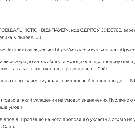
АЛЬНІСТЮ «ВІДІ-ПАУЕР», код ЄДРПОУ 39195788, зареєстро
елика Кільцева, 60.
жі Інтернет за адресою:
https://service-power.com.ua
(
https:/
та аксесуари до автомобілів та мотоциклів, що пропонуються
опис та характеристики тощо, розміщено на Сайті.
ана невизначеному колу фізичних осіб відповідно до ст. 64
и) товарів, який укладений на умовах визначених Публічною 
ців умови.
 відповіді Продавцю на його пропозицію укласти Договір на
 Сайті.