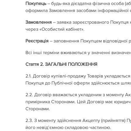
Покупець
– будь-яка дієздатна фізична особа (а
оформила Замовлення засобами інформаційної с
Замовлення
– заявка зареєстрованого Покупця 
через «Особистий кабінет».
Реєстрація
– заповнення Покупцем відповідної ре
Всі інші терміни вживаються у значенні визначе
Стаття 2. ЗАГАЛЬНІ ПОЛОЖЕННЯ
2.1. Договір купівлі-продажу Товарів укладаєт
Покупця до Публічної оферти здійснюється шляхо
2.2. Договір вважається укладеним з моменту Ак
примірника Сторонами. Цей Договір має юридичну
Сторонами.
2.3. З моменту здійснення Акцепту (прийняття) 
його невід’ємною складовою частиною.