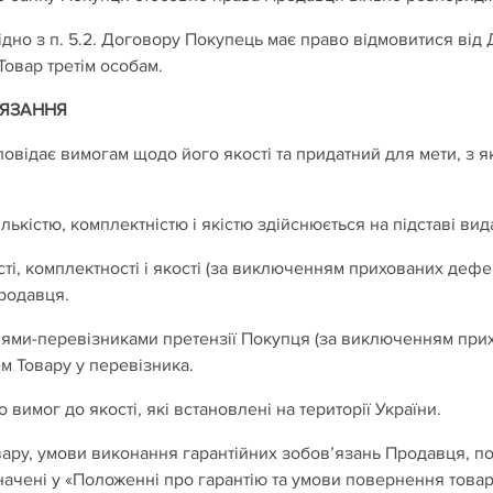
ідно з п. 5.2. Договору Покупець має право відмовитися від 
Товар третім особам.
В’ЯЗАННЯ
повідає вимогам щодо його якості та придатний для мети, з 
ькістю, комплектністю і якістю здійснюється на підставі вид
сті, комплектності і якості (за виключенням прихованих дефе
Продавця.
іями-перевізниками претензії Покупця (за виключенням прих
м Товару у перевізника.
о вимог до якості, які встановлені на території України.
Товару, умови виконання гарантійних зобов’язань Продавця, п
ачені у «Положенні про гарантію та умови повернення товарі