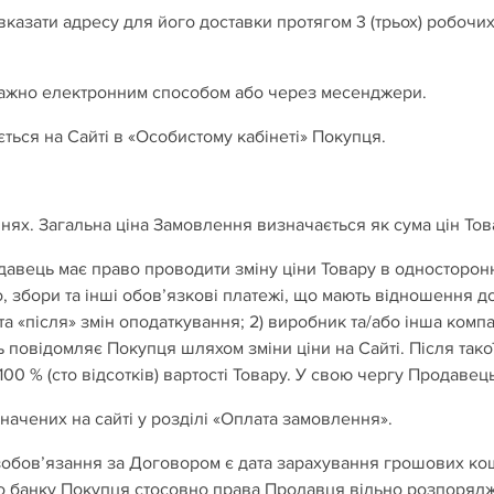
вказати адресу для його доставки протягом 3 (трьох) робочи
еважно електронним способом або через месенджери.
ється на Сайті в «Особистому кабінеті» Покупця.
ивнях. Загальна ціна Замовлення визначається як сума цін То
авець має право проводити зміну ціни Товару в односторонн
то, збори та інші обов’язкові платежі, що мають відношення д
 та «після» змін оподаткування; 2) виробник та/або інша ком
ць повідомляє Покупця шляхом зміни ціни на Сайті. Після так
100 % (сто відсотків) вартості Товару. У свою чергу Продаве
значених на сайті у розділі «Оплата замовлення».
обов’язання за Договором є дата зарахування грошових кош
о банку Покупця стосовно права Продавця вільно розпоряд