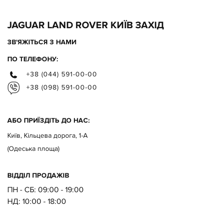
Pivi Pro (Connected)
JAGUAR LAND ROVER КИЇВ ЗАХІД
ЗВ'ЯЖІТЬСЯ З НАМИ
Кабель для підзарядки в
ПО ТЕЛЕФОНУ:
громадських місцях (Mode 3)
+38 (044) 591-00-00
+38 (098) 591-00-00
Підзарядка із функцією
програмування Timed Charging
АБО ПРИЇЗДІТЬ ДО НАС:
Київ, Кільцева дорога, 1-А
Активна імітація звучання
двигуна залежно від
(Одеська площа)
прискорення
ВІДДІЛ ПРОДАЖІВ
ПН - СБ: 09:00 - 19:00
Електричне регулювання
НД:
10:00 - 18:00
передніх сидінь за 12
налаштуванням