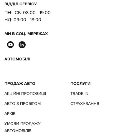
ВІДДІЛ CЕРВІСУ
ПН - СБ:
08:00 - 19:00
Електричне регулювання
НД:
09:00 - 18:00
передніх сидінь за 16
налаштуванням
МИ В СОЦ. МЕРЕЖАХ
Сидіння другого ряду з
підігрівом, які складаються у
АВТОМОБІЛІ
пропорції 40:20:40
(замовляється з пакетами
регулювання сидінь 300JV,
ПРОДАЖ АВТО
ПОСЛУГИ
301PE, 300JY)
АКЦІЙНІ ПРОПОЗИЦІЇ
TRADE-IN
Аудіо система Jaguar
АВТО З ПРОБІГОМ
СТРАХУВАННЯ
АРХІВ
Аудіо система Meridian™
УМОВИ ПРОДАЖУ
АВТОМОБІЛІВ