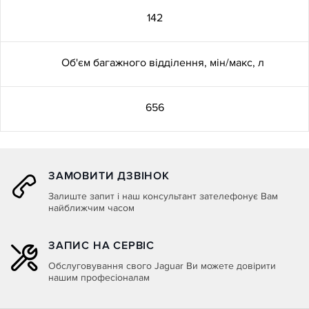
Сенсорний екран 10"
142
2-й ряд сидінь: складання
Об'єм багажного відділення, мін/макс, л
спинки в пропорції 40:20:40
656
ACC - адаптивний круїз-
контроль
ЗАМОВИТИ ДЗВІНОК
Remote
Залиште запит і наш консультант зателефонує Вам
найближчим часом
Електричне регулювання
передніх сидінь за 12
ЗАПИС НА СЕРВІС
налаштуваннями з функцією
Обслуговування свого Jaguar Ви можете довірити
пам'яті сидіння водія - без
нашим професіоналам
підігріва