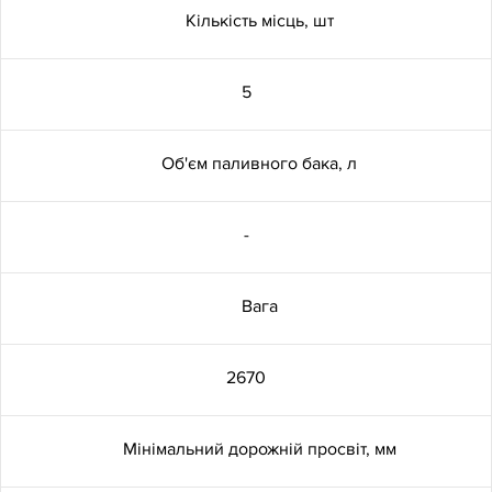
пам'яті - з підігрівом передніх
Кiлькiсть мiсць, шт
сидінь
5
Омивач фар
Об'єм паливного бака, л
Зовнішні дзеркала з
електричним регулюванням,
складанням, обігрівом,
-
підсвіткою, пам'яттю та
автоматичним затемненням з
боку водія
Вага
Android Auto™
2670
Apple CarPlay®
Мінімальний дорожній просвіт, мм