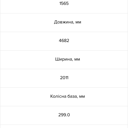
Підігрів/вентилювання повітря в
1565
салоні перед посадкою
Довжина, мм
Аудіо система Meridian™ (380 Вт,
11 динаміків)
4682
Аудіосистема об'ємного
звучання Meridian™ Surround
Ширина, мм
Sound (825 Вт, 15 динаміків)
2011
Система індивідуальних
налаштувань Smart Settings
Колiсна база, мм
Електричне регулювання
передніх сидінь за 12
299.0
налаштуваннями з функцією